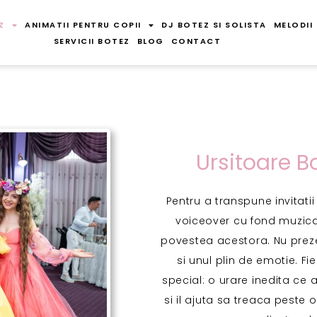
Z
ANIMATII PENTRU COPII
DJ BOTEZ SI SOLISTA
MELODII
SERVICII BOTEZ
BLOG
CONTACT
Ursitoare Bo
Pentru a transpune invitat
voiceover cu fond muzical
povestea acestora. Nu pre
si unul plin de emotie. Fi
special: o urare inedita ce 
si il ajuta sa treaca peste o