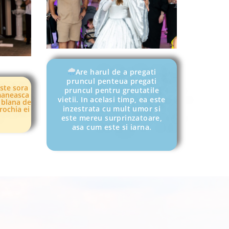
Are harul de a pregati
pruncul penteua pregati
este sora
pruncul pentru greutatile
omaneasca
vietii. In acelasi timp, ea este
 blana de
inzestrata cu mult umor si
rochia ei
.
este mereu surprinzatoare,
asa cum este si iarna.