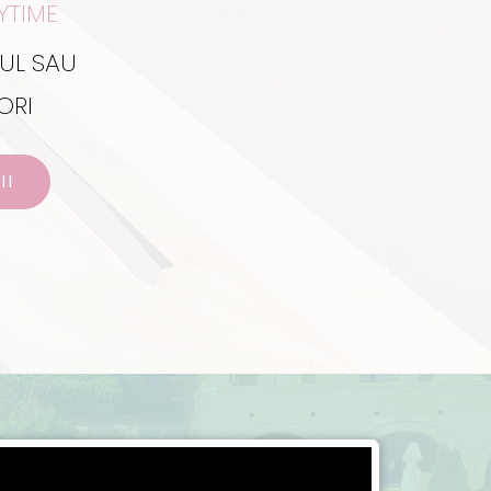
YTIME
UL SAU
ORI
II