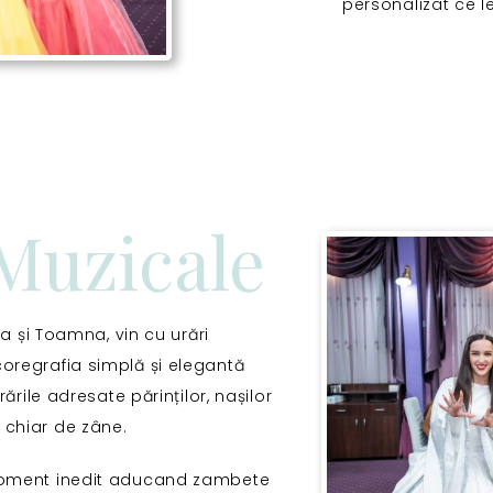
personalizat ce l
Muzicale
a și Toamna, vin cu urări
coregrafia simplă și elegantă
ările adresate părinților, nașilor
e chiar de zâne.
moment inedit aducand zambete