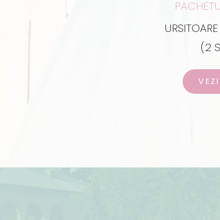
PACHETU
URSITOARE
(2 
VEZI