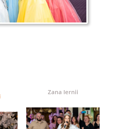
Zana Iernii
i