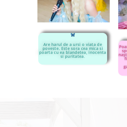
Are harul de a ursi o viata de
Poar
poveste. Este sora cea mica si
sp
poarta cu ea blandetea, inocenta
naşt
si puritatea
.
f
g