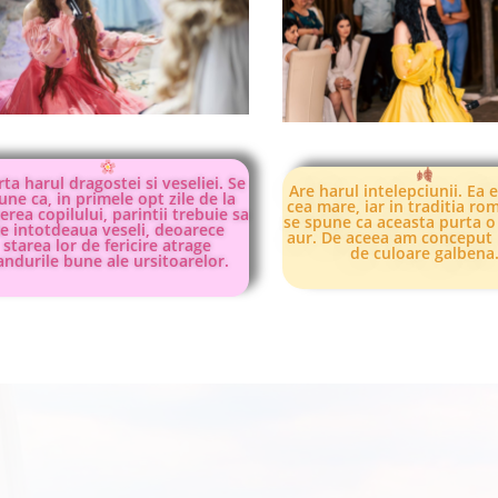
ta harul dragostei si veseliei. Se
Are harul intelepciunii. Ea 
une ca, in primele opt
zile de la
cea mare, iar in traditia r
erea copilului, parintii trebuie sa
se spune ca aceasta purta o
ie intotdeaua veseli, deoarece
aur. De aceea am conceput 
starea lor de fericire atrage
de culoare galbena
andurile bune ale ursitoarelor.