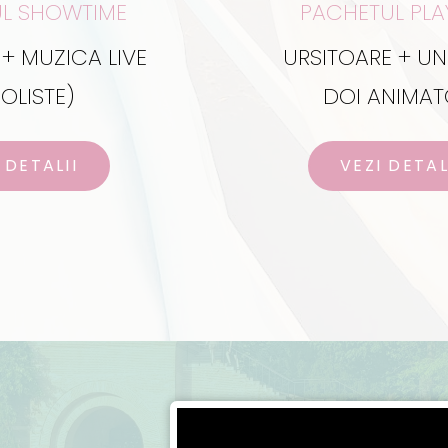
L SHOWTIME
PACHETUL PLA
 + MUZICA LIVE
URSITOARE + UN
SOLISTE)
DOI ANIMAT
 DETALII
VEZI DETAL