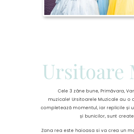
Ursitoare 
Cele 3 zâne bune, Primăvara, Var
muzicale!
Ursitoarele Muzicale au o 
completează momentul, iar replicile și ur
și bunicilor, sunt creat
Zana rea este haioasa si va crea un 