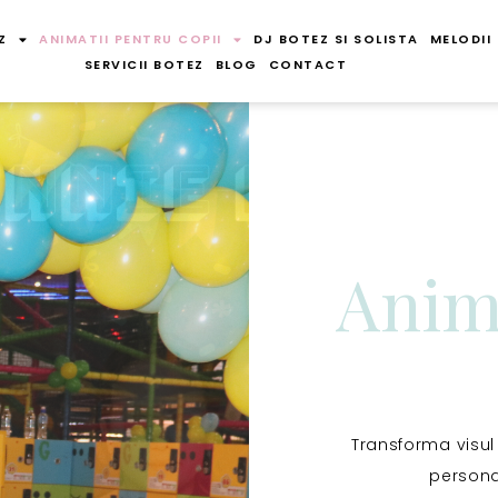
Z
ANIMATII PENTRU COPII
DJ BOTEZ SI SOLISTA
MELODII
SERVICII BOTEZ
BLOG
CONTACT
Anim
Transforma visul 
persona