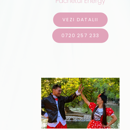
Pachetul Energy
VEZI DATALII
0720 257 233