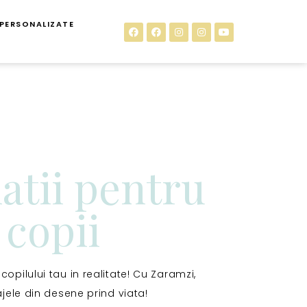
 PERSONALIZATE
atii pentru
copii
copilului tau in realitate! Cu Zaramzi,
jele din desene prind viata!