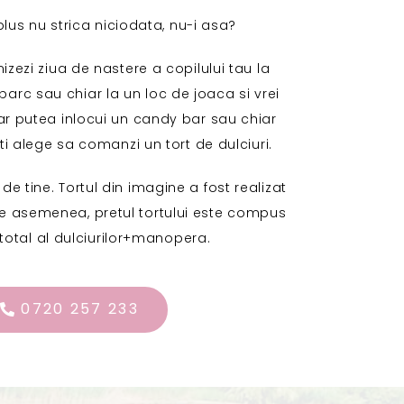
plus nu strica niciodata, nu-i asa?
izezi ziua de nastere a copilului tau la
 parc sau chiar la un loc de joaca si vrei
e ar putea inlocui un candy bar sau chiar
oti alege sa comanzi un tort de dulciuri.
e de tine. Tortul din imagine a fost realizat
De asemenea, pretul tortului este compus
 total al dulciurilor+manopera.
0720 257 233